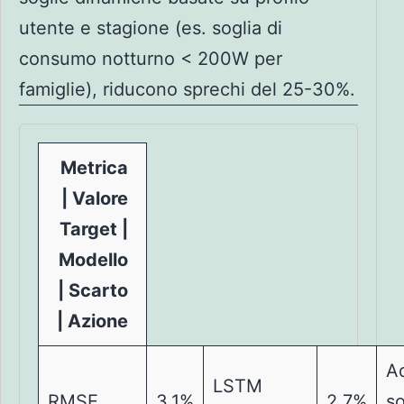
utente e stagione (es. soglia di
consumo notturno < 200W per
famiglie), riducono sprechi del 25-30%.
Metrica
| Valore
Target |
Modello
| Scarto
| Azione
A
LSTM
RMSE
3.1%
2.7%
so