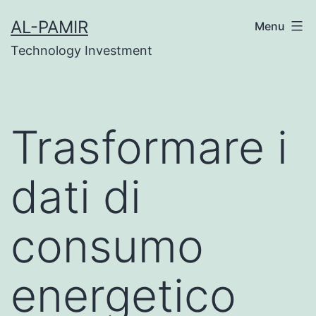
Skip
e casinos
grandpashabet
grandpashabet
grandpa
AL-PAMIR
Menu
to
Technology Investment
content
Trasformare i
dati di
consumo
energetico