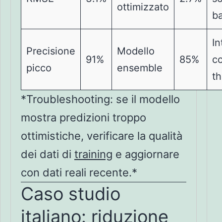
ottimizzato
ba
In
Precisione
Modello
91%
85%
c
picco
ensemble
t
*Troubleshooting: se il modello
mostra predizioni troppo
ottimistiche, verificare la qualità
dei dati di
training
e aggiornare
con dati reali recente.*
Caso studio
italiano: riduzione