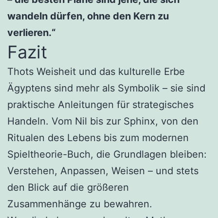
wandeln dürfen, ohne den Kern zu
verlieren.“
Fazit
Thots Weisheit und das kulturelle Erbe
Ägyptens sind mehr als Symbolik – sie sind
praktische Anleitungen für strategisches
Handeln. Vom Nil bis zur Sphinx, von den
Ritualen des Lebens bis zum modernen
Spieltheorie-Buch, die Grundlagen bleiben:
Verstehen, Anpassen, Weisen – und stets
den Blick auf die größeren
Zusammenhänge zu bewahren.