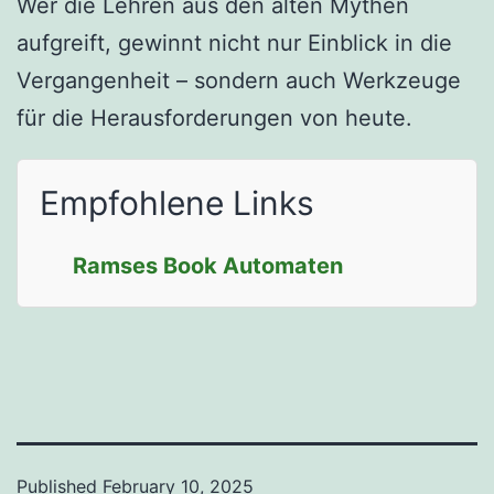
Wer die Lehren aus den alten Mythen
aufgreift, gewinnt nicht nur Einblick in die
Vergangenheit – sondern auch Werkzeuge
für die Herausforderungen von heute.
Empfohlene Links
Ramses Book Automaten
Published
February 10, 2025