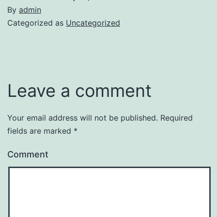
By
admin
Categorized as
Uncategorized
Leave a comment
Your email address will not be published.
Required
fields are marked
*
Comment