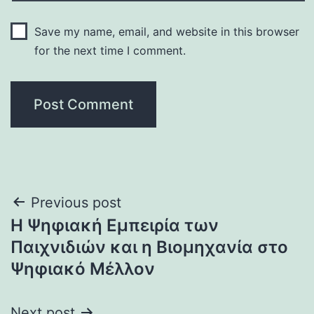
Save my name, email, and website in this browser
for the next time I comment.
Post
Previous post
Η Ψηφιακή Εμπειρία των
navigation
Παιχνιδιών και η Βιομηχανία στο
Ψηφιακό Μέλλον
Next post