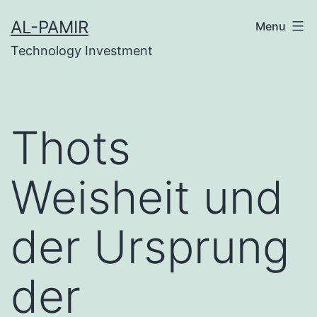
Skip
stake
เว็บสล็อต
online casinos
grandpashabet
casi
AL-PAMIR
Menu
to
Technology Investment
content
Thots
Weisheit und
der Ursprung
der