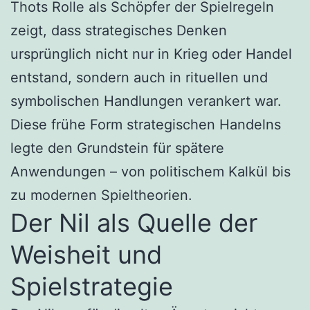
Thots Rolle als Schöpfer der Spielregeln
zeigt, dass strategisches Denken
ursprünglich nicht nur in Krieg oder Handel
entstand, sondern auch in rituellen und
symbolischen Handlungen verankert war.
Diese frühe Form strategischen Handelns
legte den Grundstein für spätere
Anwendungen – von politischem Kalkül bis
zu modernen Spieltheorien.
Der Nil als Quelle der
Weisheit und
Spielstrategie