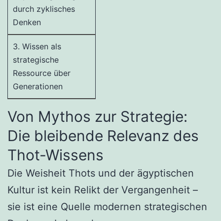
durch zyklisches
Denken
3. Wissen als
strategische
Ressource über
Generationen
Von Mythos zur Strategie:
Die bleibende Relevanz des
Thot-Wissens
Die Weisheit Thots und der ägyptischen
Kultur ist kein Relikt der Vergangenheit –
sie ist eine Quelle modernen strategischen