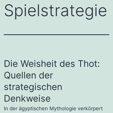
Spielstrategie
Die Weisheit des Thot:
Quellen der
strategischen
Denkweise
In der ägyptischen Mythologie verkörpert