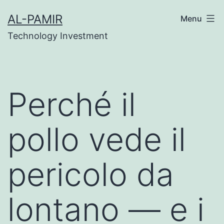
Skip
k
online casinos
grandpashabet
grandpashabet
gr
AL-PAMIR
Menu
to
Technology Investment
content
Perché il
pollo vede il
pericolo da
lontano — e i