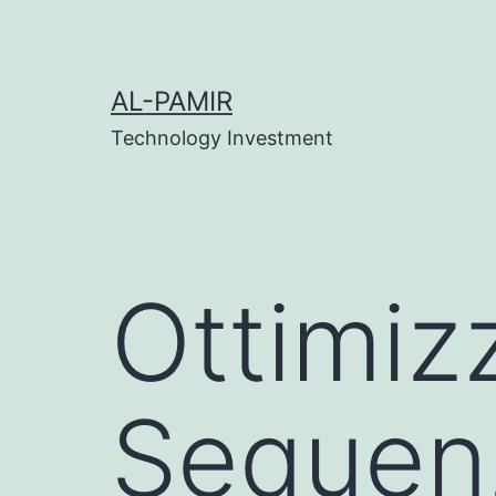
Skip
klink
เว็บสล็อต
online casinos
grandpashabet
casi
to
content
AL-PAMIR
Technology Investment
Ottimiz
Sequenz