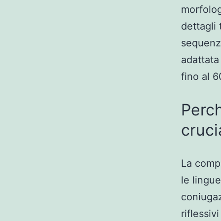
morfolog
dettagli
sequenzi
adattata
fino al 
Perch
cruci
La compl
le lingu
coniugaz
riflessi