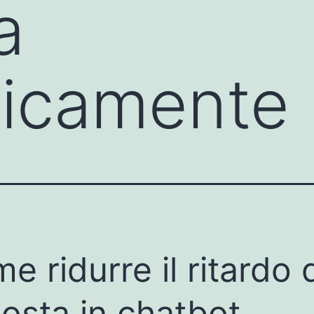
a
ticamente
e ridurre il ritardo 
posta in chatbot