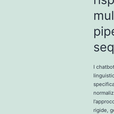
mul
pip
seq
I chatbo
linguist
specific
normaliz
l’approc
rigide, 