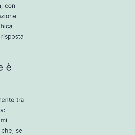
a, con
azione
chica
 risposta
e è
mente tra
a:
omi
 che, se