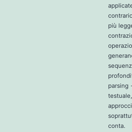
applicate
contrari
più legg
contrazi
operazio
generando
sequenzi
profondi
parsing 
testuale
approcci
soprattu
conta.