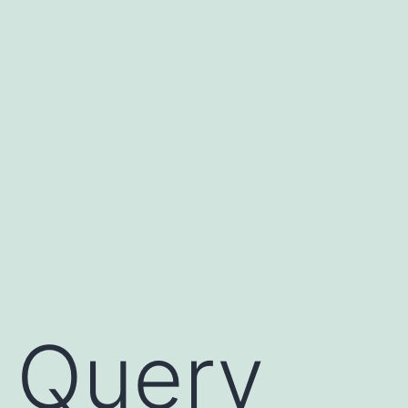
obet
jojobet
e Query