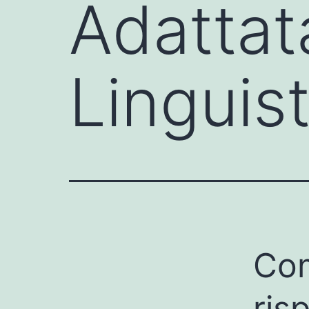
Adattat
Linguis
Com
ris