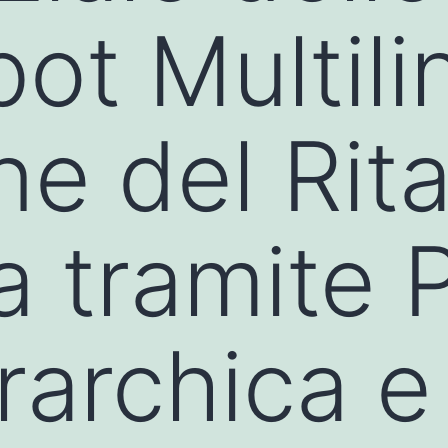
bot Multili
ne del Rita
a tramite P
archica e