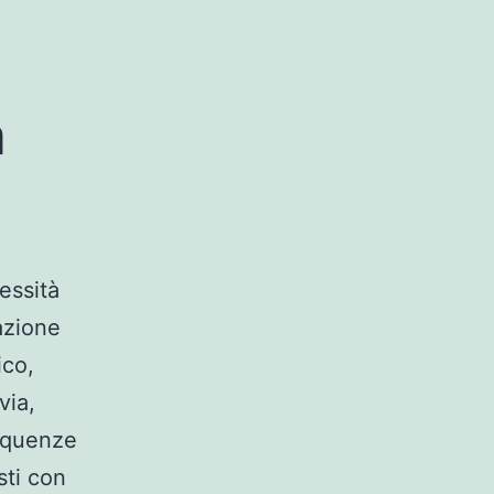
a
essità
razione
ico,
via,
sequenze
sti con