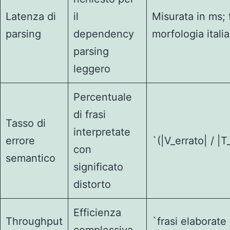
Latenza di
il
Misurata in ms; 
parsing
dependency
morfologia itali
parsing
leggero
Percentuale
di frasi
Tasso di
interpretate
errore
`(|V_errato| / |T
con
semantico
significato
distorto
Efficienza
Throughput
`frasi elaborate