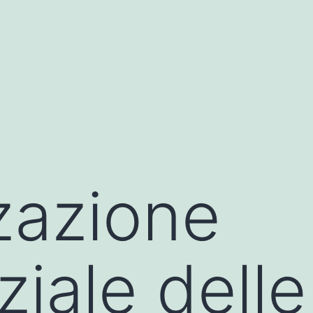
no siteleri
pusulabet
deneme bonusu
mostbet
joj
zazione
iale dell