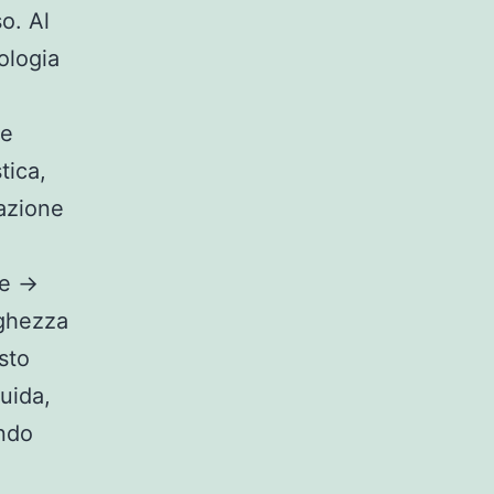
so. Al
ologia
se
tica,
zazione
ne →
nghezza
sto
uida,
ondo