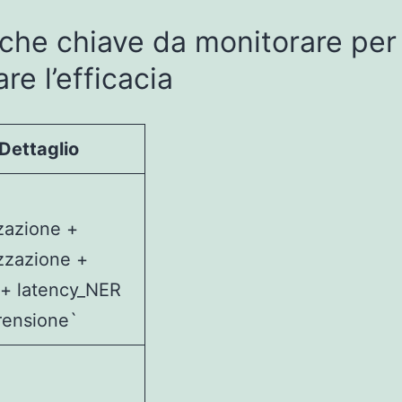
che chiave da monitorare per
are l’efficacia
Dettaglio
zazione +
zzazione +
 + latency_NER
rensione`