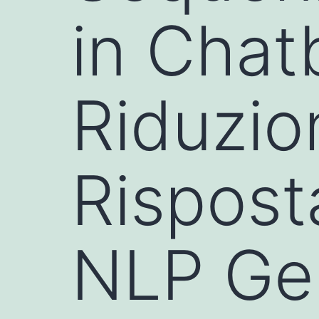
in Chat
Riduzio
Rispost
NLP Ger