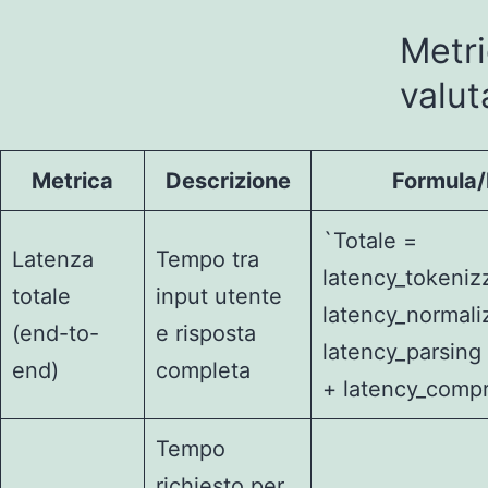
Metri
valut
Metrica
Descrizione
Formula/
`Totale =
Latenza
Tempo tra
latency_tokeniz
totale
input utente
latency_normali
(end-to-
e risposta
latency_parsing
end)
completa
+ latency_comp
Tempo
richiesto per