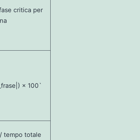
fase critica per
ana
_frase|) × 100`
 / tempo totale