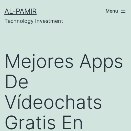
Skip
e
เว็บสล็อต
online casinos
grandpashabet
casino sit
AL-PAMIR
Menu
to
Technology Investment
content
Mejores Apps
De
Vídeochats
Gratis En