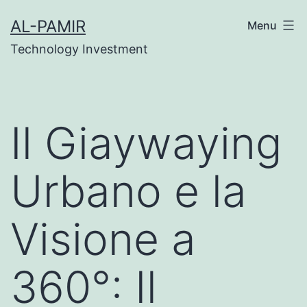
Skip
online casinos
grandpashabet
grandpashabet
gr
AL-PAMIR
Menu
to
Technology Investment
content
Il Giaywaying
Urbano e la
Visione a
360°: Il