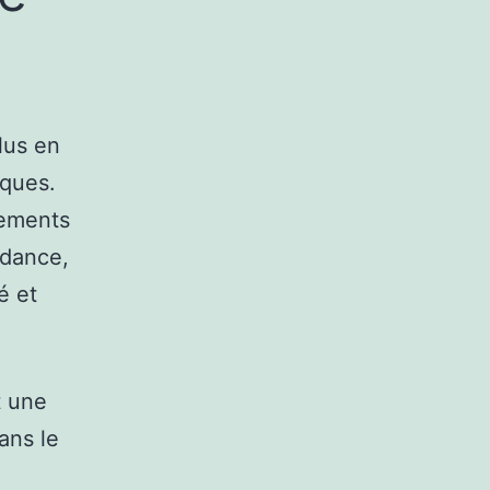
plus en
iques.
tements
ndance,
é et
t une
ans le