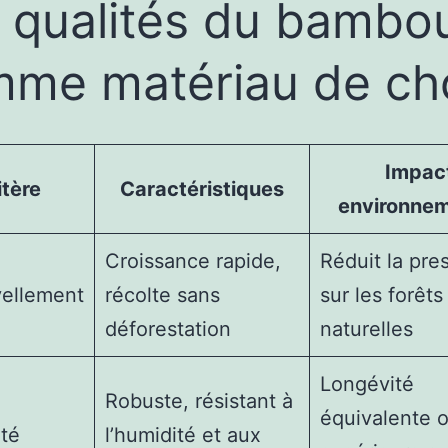
 qualités du bambo
me matériau de ch
Impac
itère
Caractéristiques
environnem
Croissance rapide,
Réduit la pre
ellement
récolte sans
sur les forêts
déforestation
naturelles
Longévité
Robuste, résistant à
équivalente 
ité
l’humidité et aux