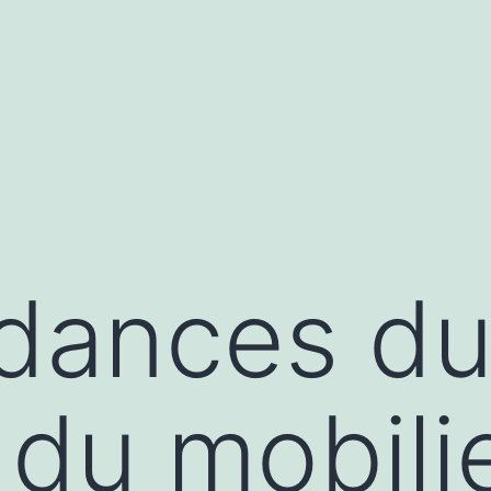
randpashabet
grandpashabet
türk ifşa
marsbahis
j
ndances d
du mobili