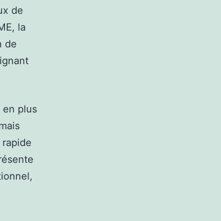
ux de
ME, la
n de
ignant
 en plus
 mais
 rapide
résente
tionnel,