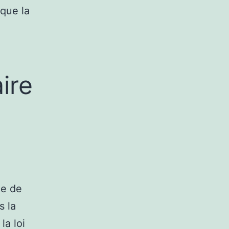
 que la
ire
ge de
s la
la loi