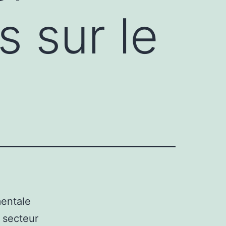
s sur le
entale
 secteur