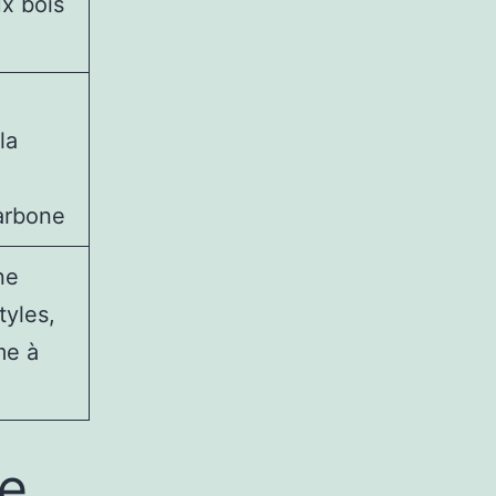
x bois
la
arbone
ne
tyles,
me à
te