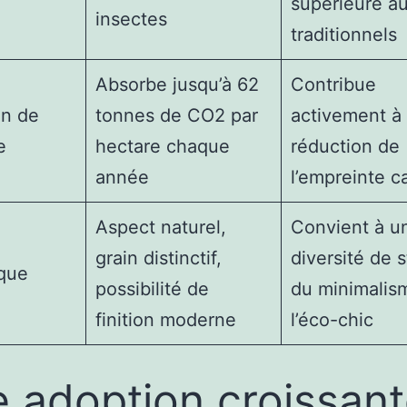
supérieure au
insectes
traditionnels
Absorbe jusqu’à 62
Contribue
on de
tonnes de CO2 par
activement à 
e
hectare chaque
réduction de
année
l’empreinte c
Aspect naturel,
Convient à u
grain distinctif,
diversité de s
ique
possibilité de
du minimalis
finition moderne
l’éco-chic
 adoption croissan