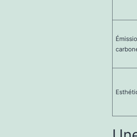
Émissi
carbon
Esthét
Une