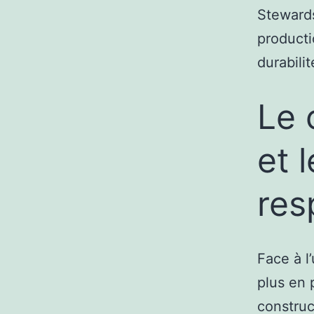
Stewards
producti
durabilit
Le 
et l
res
Face à l
plus en 
construc