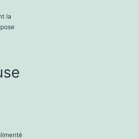
s
t la
mpose
e
use
alimenté