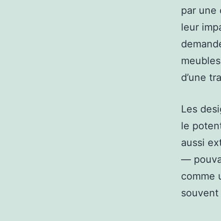
par une
leur imp
demande 
meubles
d’une tr
Les desi
le poten
aussi ex
— pouvan
comme un
souvent 