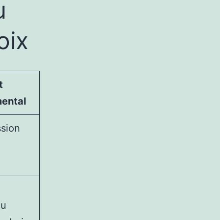
u
oix
t
ental
ssion
ou