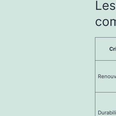
Les
com
Cr
Renouv
Durabil