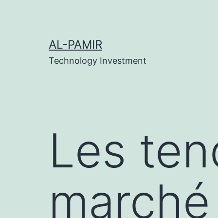
Skip
acklink
เว็บสล็อต
online casinos
grandpashabet
g
to
content
AL-PAMIR
Technology Investment
Les te
marché 