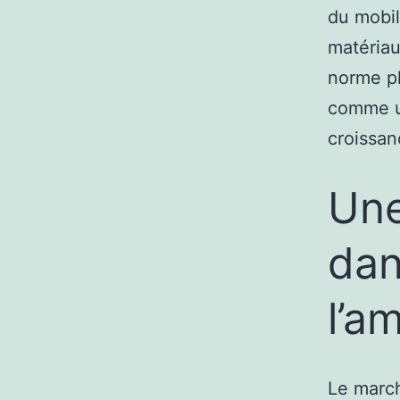
du mobil
matériau
norme pl
comme un
croissan
Une
dan
l’a
Le march