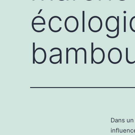
écologi
bambou
Dans un
influenc