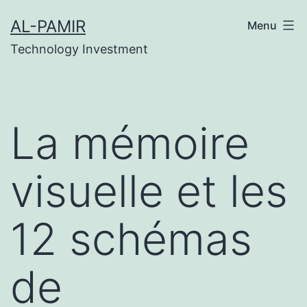
Skip
สล็อต
online casinos
grandpashabet
casino siteleri
AL-PAMIR
Menu
to
Technology Investment
content
La mémoire
visuelle et les
12 schémas
de