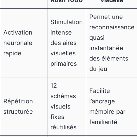
Rush 1000
visuelle
Permet une
Stimulation
reconnaissance
Activation
intense
quasi
neuronale
des aires
instantanée
rapide
visuelles
des éléments
primaires
du jeu
12
Facilite
schémas
Répétition
l’ancrage
visuels
structurée
mémoire par
fixes
familiarité
réutilisés