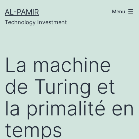
Skip
ne casinos
grandpashabet
grandpashabet
grandpa
AL-PAMIR
Menu
to
Technology Investment
content
La machine
de Turing et
la primalité en
temps