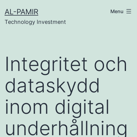
Skip
nk
online casinos
grandpashabet
grandpashabet
AL-PAMIR
Menu
to
Technology Investment
content
Integritet och
dataskydd
inom digital
underhållning