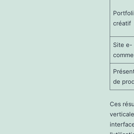
Portfol
créatif
Site e-
comme
Présent
de prod
Ces résu
vertical
interfa