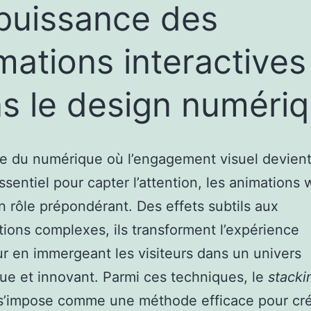
puissance des
mations interactives
s le design numéri
re du numérique où l’engagement visuel devien
essentiel pour capter l’attention, les animations
n rôle prépondérant. Des effets subtils aux
ions complexes, ils transforment l’expérience
eur en immergeant les visiteurs dans un univers
e et innovant. Parmi ces techniques, le
stacki
’impose comme une méthode efficace pour cré