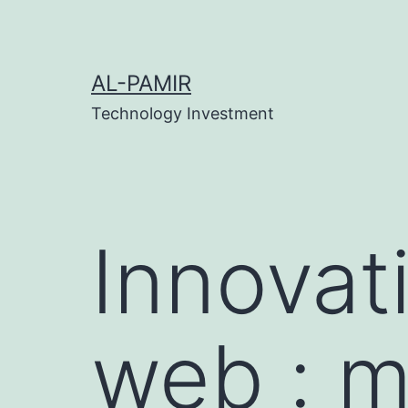
Skip
link
stake
เว็บสล็อต
online casinos
grandpashabet
to
content
AL-PAMIR
Technology Investment
Innovat
web : ma