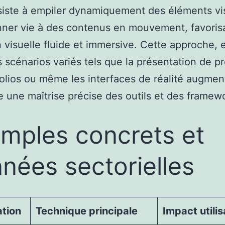
iste à empiler dynamiquement des éléments vi
ner vie à des contenus en mouvement, favoris
n visuelle fluide et immersive. Cette approche, 
 scénarios variés tels que la présentation de pr
folios ou même les interfaces de réalité augmen
une maîtrise précise des outils et des framew
mples concrets et
nées sectorielles
ation
Technique principale
Impact utili