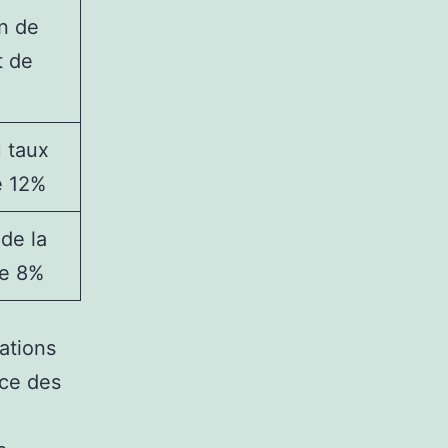
n de
t de
 taux
e 12%
de la
de 8%
ations
nce des