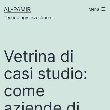
Skip
et
grandpashabet
grandpashabet
türk ifşa
marsbah
AL-PAMIR
Menu
to
Technology Investment
content
Vetrina di
casi studio:
come
aziende di