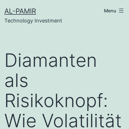
Skip
grandpashabet
grandpashabet
deneme bonusu
m
AL-PAMIR
Menu
to
Technology Investment
content
Diamanten
als
Risikoknopf:
Wie Volatilität