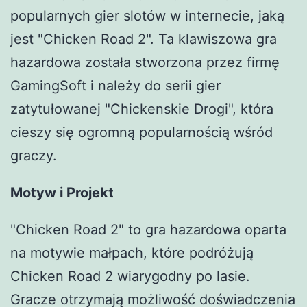
popularnych gier slotów w internecie, jaką
jest "Chicken Road 2". Ta klawiszowa gra
hazardowa została stworzona przez firmę
GamingSoft i należy do serii gier
zatytułowanej "Chickenskie Drogi", która
cieszy się ogromną popularnością wśród
graczy.
Motyw i Projekt
"Chicken Road 2" to gra hazardowa oparta
na motywie małpach, które podróżują
Chicken Road 2 wiarygodny po lasie.
Gracze otrzymają możliwość doświadczenia