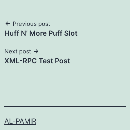
Post
Previous post
Huff N’ More Puff Slot
navigation
Next post
XML-RPC Test Post
AL-PAMIR