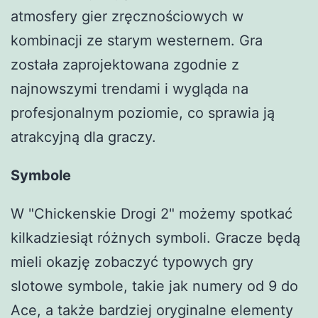
atmosfery gier zręcznościowych w
kombinacji ze starym westernem. Gra
została zaprojektowana zgodnie z
najnowszymi trendami i wygląda na
profesjonalnym poziomie, co sprawia ją
atrakcyjną dla graczy.
Symbole
W "Chickenskie Drogi 2" możemy spotkać
kilkadziesiąt różnych symboli. Gracze będą
mieli okazję zobaczyć typowych gry
slotowe symbole, takie jak numery od 9 do
Ace, a także bardziej oryginalne elementy