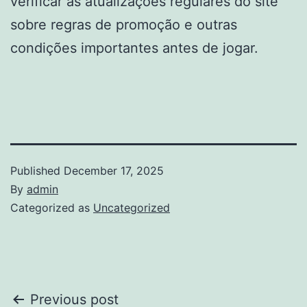
verificar as atualizações regulares do site
sobre regras de promoção e outras
condições importantes antes de jogar.
Published
December 17, 2025
By
admin
Categorized as
Uncategorized
Post
Previous post