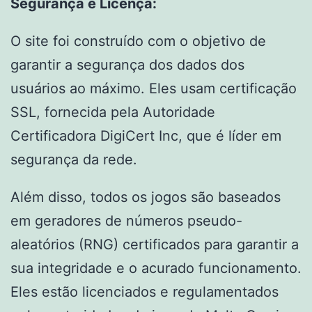
Segurança e Licença:
O site foi construído com o objetivo de
garantir a segurança dos dados dos
usuários ao máximo. Eles usam certificação
SSL, fornecida pela Autoridade
Certificadora DigiCert Inc, que é líder em
segurança da rede.
Além disso, todos os jogos são baseados
em geradores de números pseudo-
aleatórios (RNG) certificados para garantir a
sua integridade e o acurado funcionamento.
Eles estão licenciados e regulamentados