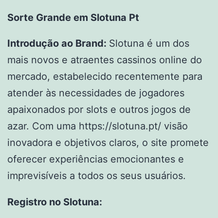
Sorte Grande em Slotuna Pt
Introdução ao Brand:
Slotuna é um dos
mais novos e atraentes cassinos online do
mercado, estabelecido recentemente para
atender às necessidades de jogadores
apaixonados por slots e outros jogos de
azar. Com uma https://slotuna.pt/ visão
inovadora e objetivos claros, o site promete
oferecer experiências emocionantes e
imprevisíveis a todos os seus usuários.
Registro no Slotuna: