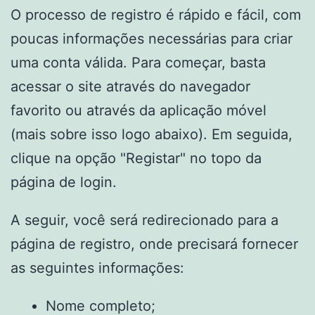
O processo de registro é rápido e fácil, com
poucas informações necessárias para criar
uma conta válida. Para começar, basta
acessar o site através do navegador
favorito ou através da aplicação móvel
(mais sobre isso logo abaixo). Em seguida,
clique na opção "Registar" no topo da
página de login.
A seguir, você será redirecionado para a
página de registro, onde precisará fornecer
as seguintes informações:
Nome completo;