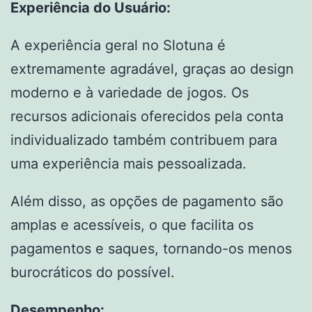
Experiência do Usuário:
A experiência geral no Slotuna é
extremamente agradável, graças ao design
moderno e à variedade de jogos. Os
recursos adicionais oferecidos pela conta
individualizado também contribuem para
uma experiência mais pessoalizada.
Além disso, as opções de pagamento são
amplas e acessíveis, o que facilita os
pagamentos e saques, tornando-os menos
burocráticos do possível.
Desempenho: