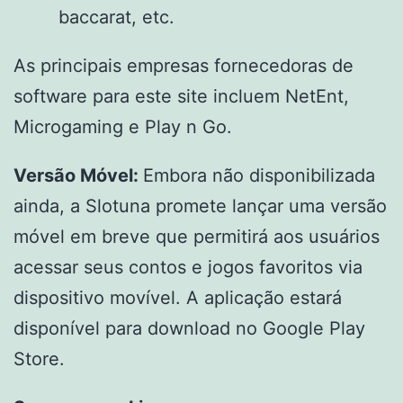
baccarat, etc.
As principais empresas fornecedoras de
software para este site incluem NetEnt,
Microgaming e Play n Go.
Versão Móvel:
Embora não disponibilizada
ainda, a Slotuna promete lançar uma versão
móvel em breve que permitirá aos usuários
acessar seus contos e jogos favoritos via
dispositivo movível. A aplicação estará
disponível para download no Google Play
Store.