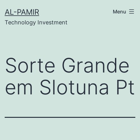
Skip
nk
tipobet
grandpashabet
grandpashabet
deneme
AL-PAMIR
Menu
to
Technology Investment
content
Sorte Grande
em Slotuna Pt