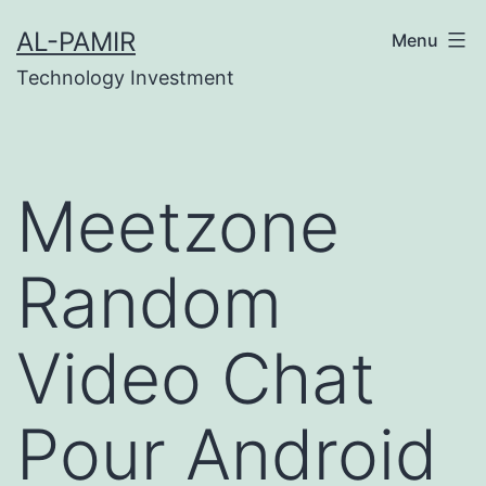
Skip
asinos
grandpashabet
grandpashabet
grandpasha
AL-PAMIR
Menu
to
Technology Investment
content
Meetzone
Random
Video Chat
Pour Android