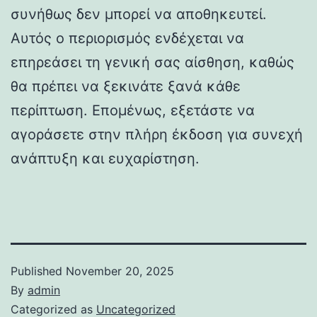
συνήθως δεν μπορεί να αποθηκευτεί.
Αυτός ο περιορισμός ενδέχεται να
επηρεάσει τη γενική σας αίσθηση, καθώς
θα πρέπει να ξεκινάτε ξανά κάθε
περίπτωση. Επομένως, εξετάστε να
αγοράσετε στην πλήρη έκδοση για συνεχή
ανάπτυξη και ευχαρίστηση.
Published
November 20, 2025
By
admin
Categorized as
Uncategorized