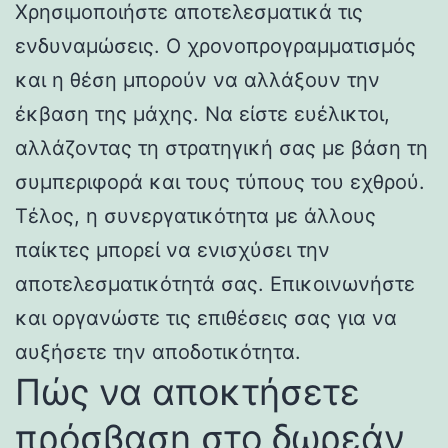
Χρησιμοποιήστε αποτελεσματικά τις
ενδυναμώσεις. Ο χρονοπρογραμματισμός
και η θέση μπορούν να αλλάξουν την
έκβαση της μάχης. Να είστε ευέλικτοι,
αλλάζοντας τη στρατηγική σας με βάση τη
συμπεριφορά και τους τύπους του εχθρού.
Τέλος, η συνεργατικότητα με άλλους
παίκτες μπορεί να ενισχύσει την
αποτελεσματικότητά σας. Επικοινωνήστε
και οργανώστε τις επιθέσεις σας για να
αυξήσετε την αποδοτικότητα.
Πώς να αποκτήσετε
πρόσβαση στο δωρεάν