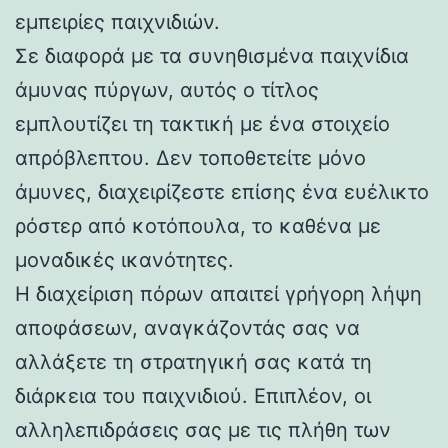
εμπειρίες παιχνιδιών.
Σε διαφορά με τα συνηθισμένα παιχνίδια
άμυνας πύργων, αυτός ο τίτλος
εμπλουτίζει τη τακτική με ένα στοιχείο
απρόβλεπτου. Δεν τοποθετείτε μόνο
άμυνες, διαχειρίζεστε επίσης ένα ευέλικτο
ρόστερ από κοτόπουλα, το καθένα με
μοναδικές ικανότητες.
Η διαχείριση πόρων απαιτεί γρήγορη λήψη
αποφάσεων, αναγκάζοντάς σας να
αλλάξετε τη στρατηγική σας κατά τη
διάρκεια του παιχνιδιού. Επιπλέον, οι
αλληλεπιδράσεις σας με τις πλήθη των