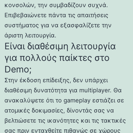
κονσολών, την συμβαδίζουν συχνά.
Επιβεβαιώνετε πάντα τις απαιτήσεις
συστήματος για να εξασφαλίζετε την
άριστη λειτουργία.
Είναι διαθέσιμη λειτουργία
για πολλούς παίκτες στο
Demo;
Στην έκδοση επίδειξης, δεν υπάρχει
διαθέσιμη δυνατότητα για multiplayer. Θα
ανακαλύψετε ότι το gameplay εστιάζει σε
ατομικές δοκιμασίες, δίνοντάς σας να
βελτιώσετε τις ικανότητες και τις τακτικές
σας πριν ενταχθείτε πιθανώς σε χώρους