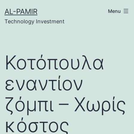
Skip
ake
เว็บสล็อต
online casinos
grandpashabet
casino 
AL-PAMIR
Menu
to
Technology Investment
content
Κοτόπουλα
εναντίον
ζόμπι – Χωρίς
κόστος