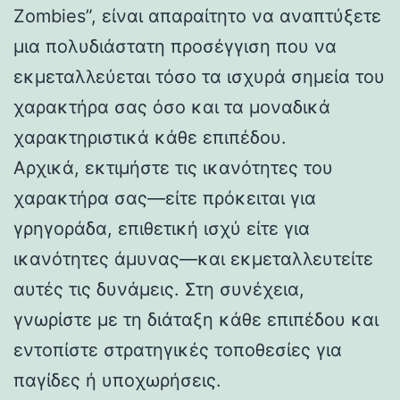
Zombies”, είναι απαραίτητο να αναπτύξετε
μια πολυδιάστατη προσέγγιση που να
εκμεταλλεύεται τόσο τα ισχυρά σημεία του
χαρακτήρα σας όσο και τα μοναδικά
χαρακτηριστικά κάθε επιπέδου.
Αρχικά, εκτιμήστε τις ικανότητες του
χαρακτήρα σας—είτε πρόκειται για
γρηγοράδα, επιθετική ισχύ είτε για
ικανότητες άμυνας—και εκμεταλλευτείτε
αυτές τις δυνάμεις. Στη συνέχεια,
γνωρίστε με τη διάταξη κάθε επιπέδου και
εντοπίστε στρατηγικές τοποθεσίες για
παγίδες ή υποχωρήσεις.