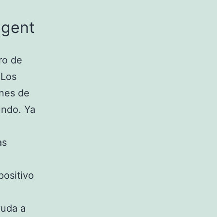
agent
ro de
 Los
ones de
undo. Ya
as
positivo
yuda a