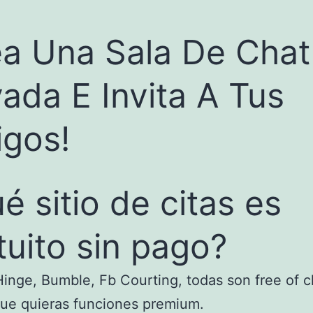
ea Una Sala De Chat
vada E Invita A Tus
gos!
é sitio de citas es
tuito sin pago?
Hinge, Bumble, Fb Courting, todas son free of 
ue quieras funciones premium.