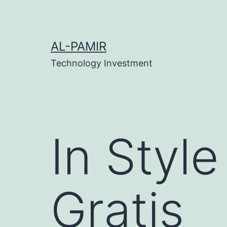
Skip
klink
เว็บสล็อต
online casinos
grandpashabet
casi
to
content
AL-PAMIR
Technology Investment
In Styl
Gratis