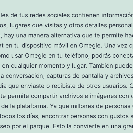
iles de tus redes sociales contienen informació
os, lugares que visitas y otros detalles personal
 hay una manera alternativa que te permite ha
t en tu dispositivo móvil en Omegle. Una vez 
mo usar Omegle en tu teléfono, podrás conect
s en cualquier momento y lugar. También puede
la conversación, capturas de pantalla y archivo
ia que enviaste o recibiste de otros usuarios.
te permite compartir archivos e imágenes con 
 de la plataforma. Ya que millones de personas u
odos los días, encontrar personas con gustos s
seo por el parque. Esto la convierte en una gra