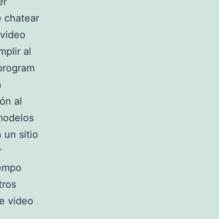
er
e chatear
 video
plir al
 program
n
ón al
 modelos
 un sitio
r
iempo
tros
de video