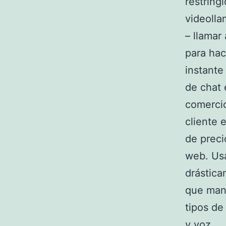
restring
videolla
– llamar
para hac
instante
de chat
comercio
cliente 
de preci
web. Usa
drástica
que mant
tipos de
y voz.