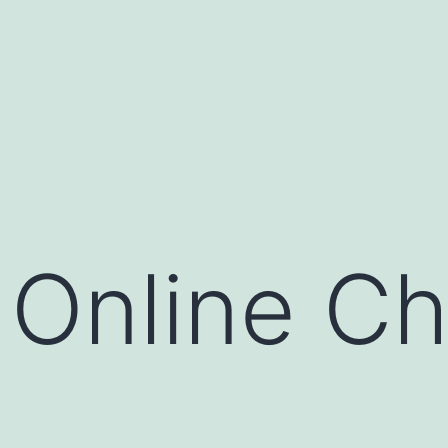
no siteleri
pusulabet
deneme bonusu
mostbet
joj
e Online Ch