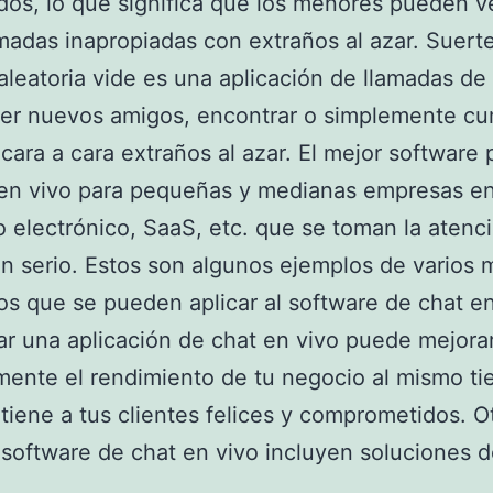
idos, lo que significa que los menores pueden v
madas inapropiadas con extraños al azar. Suert
 aleatoria vide es una aplicación de llamadas de
er nuevos amigos, encontrar o simplemente cum
 cara a cara extraños al azar. El mejor software
 en vivo para pequeñas y medianas empresas e
 electrónico, SaaS, etc. que se toman la atenci
en serio. Estos son algunos ejemplos de varios
os que se pueden aplicar al software de chat en
r una aplicación de chat en vivo puede mejora
mente el rendimiento de tu negocio al mismo t
iene a tus clientes felices y comprometidos. O
 software de chat en vivo incluyen soluciones 