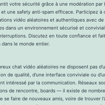
ntit votre sécurité grâce à une modération par 
et une safety anti-spam efficace. Participez à 
tions vidéo aléatoires et authentiques avec de 
s dans un environnement sécurisé et convivial
interruptions. Discutez en toute confiance et fa
 dans le monde entier.
eux chat vidéo aléatoires ne disposent pas d’
on de qualité, d’une interface conviviale ou d’u
nt intéressé par la communication. Réseaux so
ions de rencontre, boards — il existe de nombr
e se faire de nouveaux amis, voire de trouver l