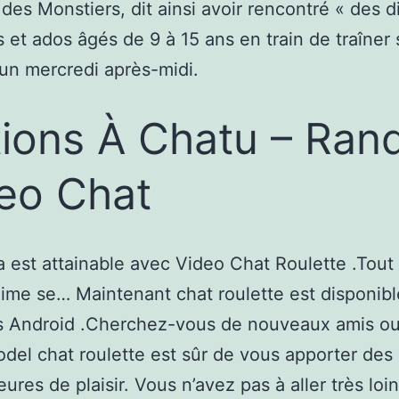
 des Monstiers, dit ainsi avoir rencontré « des d
s et ados âgés de 9 à 15 ans en train de traîner 
un mercredi après-midi.
ions À Chatu – Ra
eo Chat
a est attainable avec Video Chat Roulette .Tout 
me se… Maintenant chat roulette est disponible
ls Android .Cherchez-vous de nouveaux amis ou
del chat roulette est sûr de vous apporter des
eures de plaisir. Vous n’avez pas à aller très loi