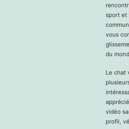
rencontr
sport et
communa
vous con
glisseme
du mond
Le chat 
plusieur
intéress
apprécié
vidéo sa
profil, 