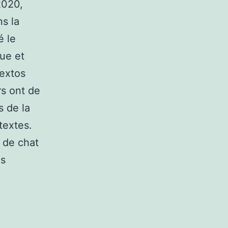
2020,
s la
é le
ue et
extos
rs ont de
s de la
textes.
y de chat
as