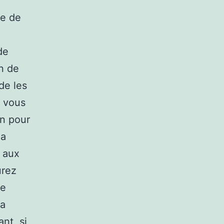
re de
de
en de
de les
, vous
on pour
la
s aux
urez
le
la
nt, si