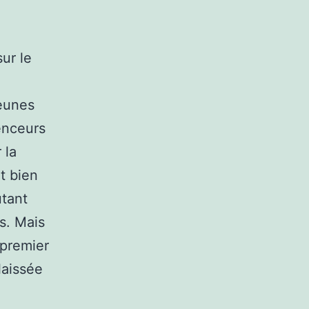
ur le
jeunes
enceurs
 la
t bien
utant
s. Mais
 premier
laissée
,