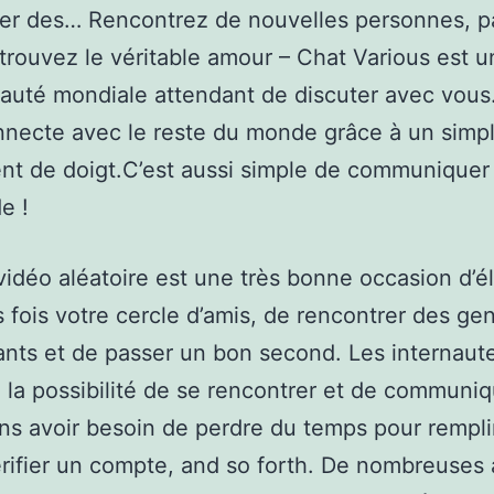
er des… Rencontrez de nouvelles personnes, p
 trouvez le véritable amour – Chat Various est 
uté mondiale attendant de discuter avec vous
necte avec le reste du monde grâce à un simp
nt de doigt.C’est aussi simple de communiquer
e !
vidéo aléatoire est une très bonne occasion d’él
s fois votre cercle d’amis, de rencontrer des ge
ants et de passer un bon second. Les internaut
 la possibilité de se rencontrer et de communiq
ns avoir besoin de perdre du temps pour rempli
vérifier un compte, and so forth. De nombreuses 