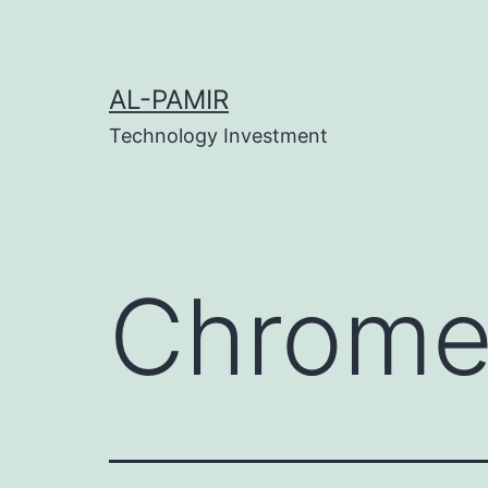
Skip
klink
stake
เว็บสล็อต
online casinos
grandpashabe
to
content
AL-PAMIR
Technology Investment
Chrome