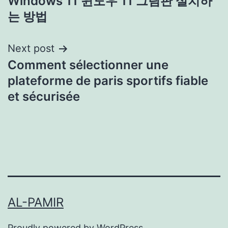
Windows 11 윈도우 11 그림판 설치하
navigation
는 방법
Next post
Comment sélectionner une
plateforme de paris sportifs fiable
et sécurisée
AL-PAMIR
Proudly powered by
WordPress
.