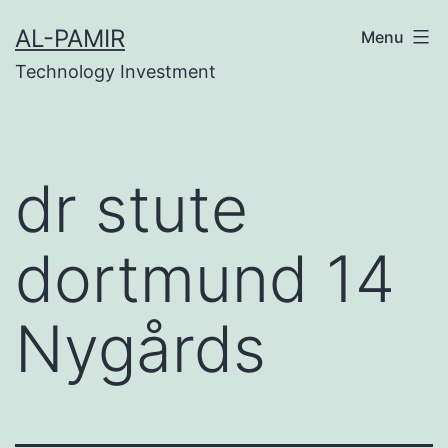
Skip
k
stake
เว็บสล็อต
online casinos
grandpashabet
cas
AL-PAMIR
Menu
to
Technology Investment
content
dr stute
dortmund 14
Nygårds