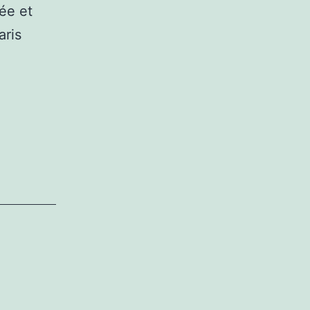
ée et
aris