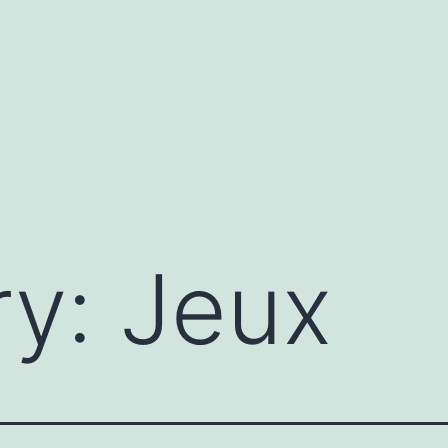
casino siteleri
pusulabet
deneme bonusu
mostbe
ry:
Jeux