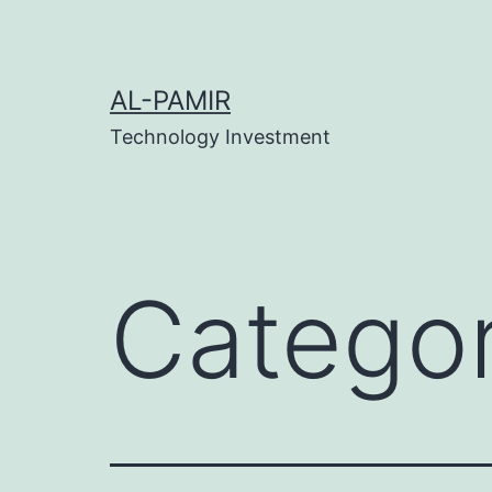
Skip
e
hacklink
เว็บสล็อต
online casinos
grandpashabet
to
content
AL-PAMIR
Technology Investment
Catego