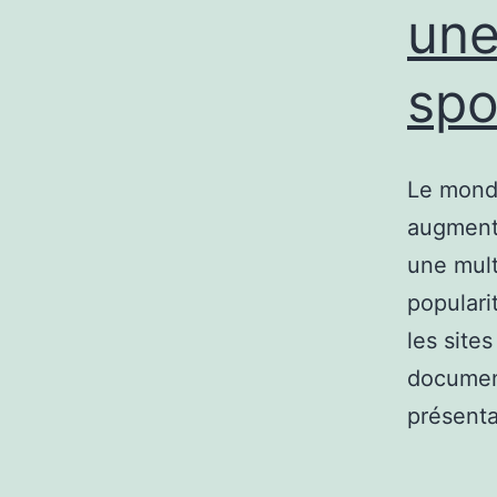
une
spo
Le monde
augmenta
une mult
populari
les site
document
présenta