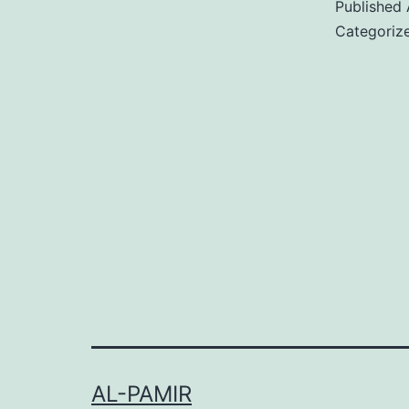
Published
Categoriz
AL-PAMIR