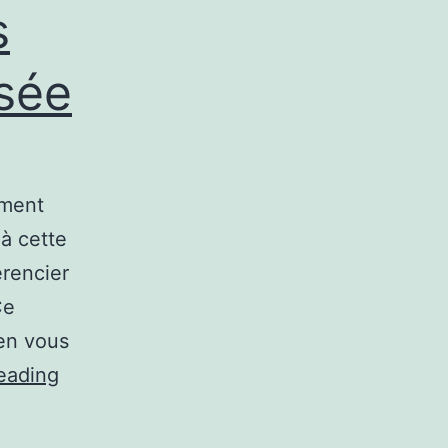
s
isée
ement
à cette
érencier
Ce
 en vous
Comment
eading
sélectionner
une