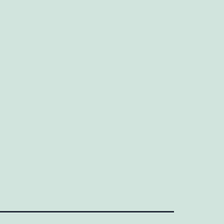
t
jojobet
norabahis
jojobet
ordu escort