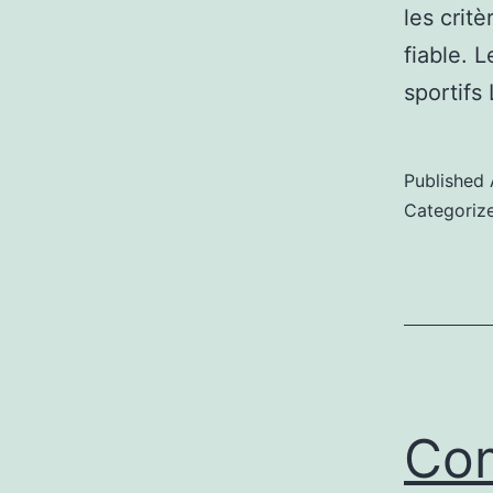
les crit
fiable. 
sportifs
Published
Categoriz
Com