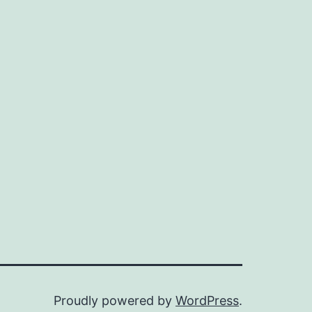
plateforme
de
paris
sportifs
fiable
et
sécurisée
Proudly powered by
WordPress
.