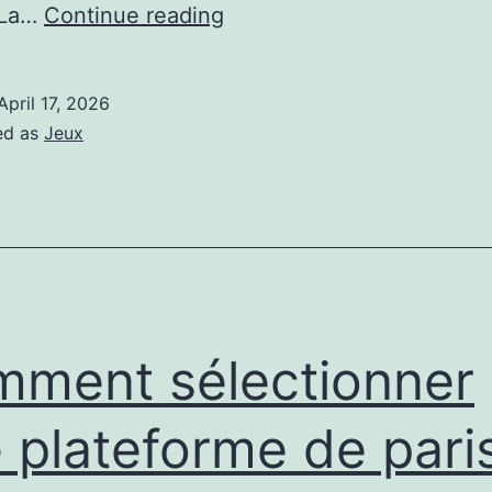
Comment
 La…
Continue reading
trouver
le
April 17, 2026
optimal
ed as
Jeux
site
de
paris
sportif
adaptée
à
ment sélectionner
vos
nécessités
 plateforme de pari