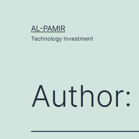
Skip
nk
เว็บสล็อต
online casinos
grandpashabet
grandp
to
content
AL-PAMIR
Technology Investment
Author