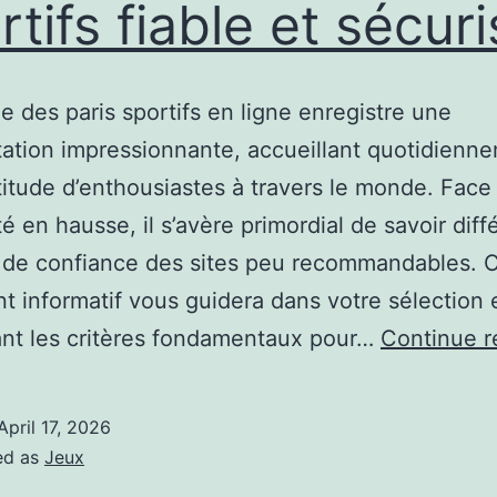
rtifs fiable et sécur
 des paris sportifs en ligne enregistre une
tion impressionnante, accueillant quotidienn
itude d’enthousiastes à travers le monde. Face 
té en hausse, il s’avère primordial de savoir diff
s de confiance des sites peu recommandables. 
 informatif vous guidera dans votre sélection
nt les critères fondamentaux pour…
Continue r
April 17, 2026
ed as
Jeux