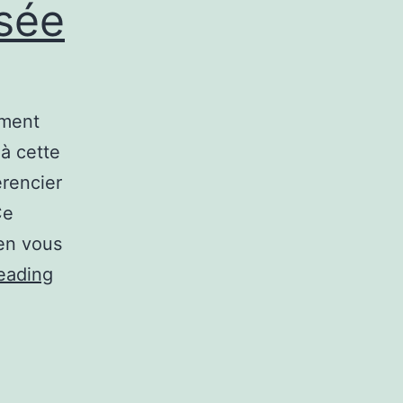
isée
ement
à cette
érencier
Ce
 en vous
Comment
eading
sélectionner
une
plateforme
de